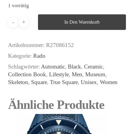
1 vorrätig
In Den Warenkorb
Artikelnummer:
R27086152
Kategorie:
Rado
Schlagwörter:
Automatic
,
Black
,
Ceramic
,
Collection Book
,
Lifestyle
,
Men
,
Museum
,
Skeleton
,
Square
,
True Square
,
Unisex
,
Women
Ähnliche Produkte