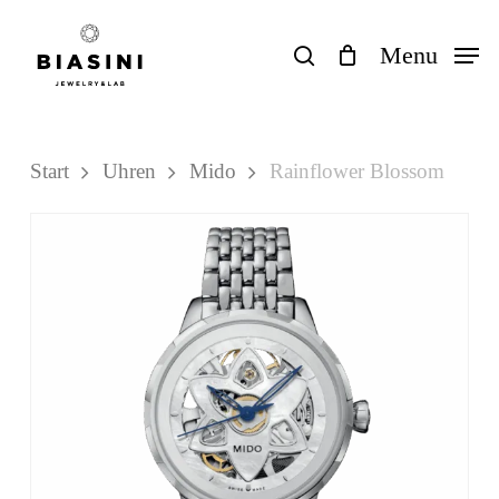
Skip
to
search
Menu
Close
Einkaufswagen
Cart
main
content
Start
Uhren
Mido
Rainflower Blossom