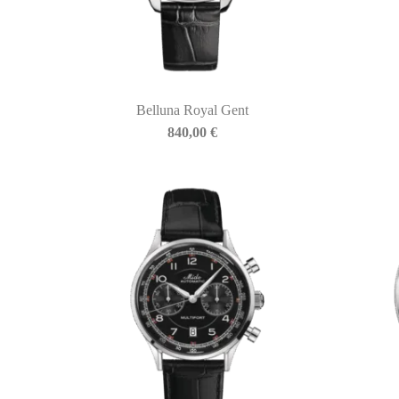
Belluna Royal Gent
BIASINI JEWELRY
840,00
€
Corso Libertà, 146
39012 Merano (BZ) – Italy
Telefono: +39 0473 236173
info@biasinijewelry.it
P.IVA: IT01508870217
QUICKLINKS
Newsletter
Storia