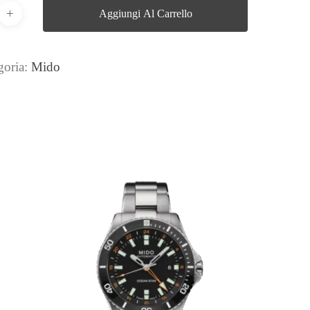
Aggiungi Al Carrello
goria:
Mido