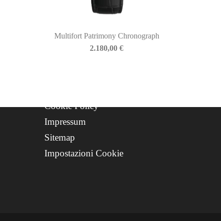
Contatti
Progetto FSE 2025
Multifort Patrimony Chronograph
WhatsApp Support
2.180,00
€
CREDITS
Privacy Policy
Cookie Policy
Impressum
Sitemap
Impostazioni Cookie