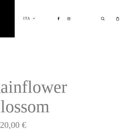
Close
Cart
FACEBOOK
INSTAGRAM
SEARCH
ITA
I
ainflower
lossom
420,00
€