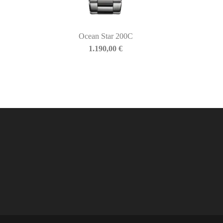
Ocean Star 200C
1.190,00
€