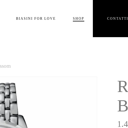
Carrello
BIASINI FOR LOVE
SHOP
CONTATT
e
ossom
R
B
1.