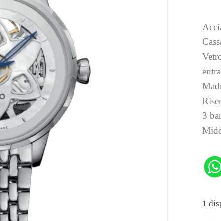
Acci
Cass
Vetro
entra
Madr
Riser
3 bar
Mido
1 dis