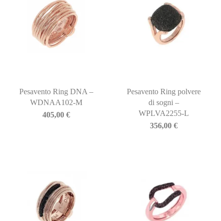
Pesavento Ring DNA –
Pesavento Ring polvere
WDNAA102-M
di sogni –
WPLVA2255-L
405,00
€
356,00
€