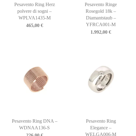
Pesavento Ring Herz
Pesavento Ringe
polvere di sogni –
Rosegold 18k –
WPLVA1435-M
Diamantstaub –
YFRCA001-M
465,00
€
1.992,00
€
Pesavento Ring DNA –
Pesavento Ring
WDNAA136-S
Elegance –
WELGA006-M
226,00
€