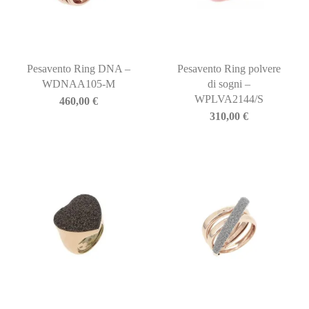
Pesavento Ring DNA –
Pesavento Ring polvere
WDNAA105-M
di sogni –
WPLVA2144/S
460,00
€
310,00
€