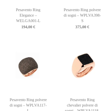
Pesavento Ring
Pesavento Ring polvere
Elegance –
di sogni – WPLVA398-
WELGA001-L
S
194,00
€
375,00
€
Pesavento Ring polvere
Pesavento Ring
di sogni – WPLVA117-
chevalier polvere di
L
sogni – WPLVA1118-