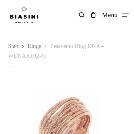
Skip
to
search
Menu
Close
Einkaufswagen
Cart
main
content
Start
Ringe
Pesavento Ring DNA –
WDNAA102-M