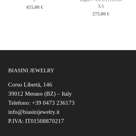
XS
455,00
€
275,00
€
BIASINI JEWELRY
Corso Libertà, 146
39012 Merano (BZ) – Italy
Telefono: +39 0473 236173
info@biasinijewelry.it
P.IVA: IT01508870217