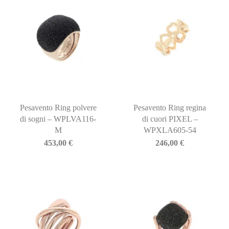
Pesavento Ring polvere
Pesavento Ring regina
di sogni – WPLVA116-
di cuori PIXEL –
M
WPXLA605-54
453,00
€
246,00
€