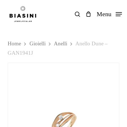
Skip
to
search
Menu
Close
Carrello
Cart
main
content
Home
Gioielli
Anelli
Anello Dune –
GAN1941J