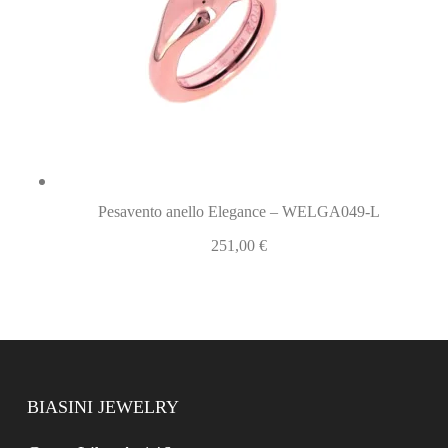
Pesavento anello Elegance – WELGA049-L
251,00
€
BIASINI JEWELRY