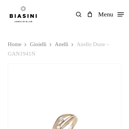
Skip
to
search
Menu
Close
Carrello
Cart
main
content
Home
Gioielli
Anelli
Anello Dune –
GAN1941N