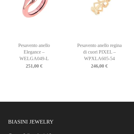
Pesavento anello
Pesavento anello regina
Elegance –
di cuori PIXEL –
WELGA049-L
WPXLA605-54
251,00
€
246,00
€
BIASINI JEWELRY