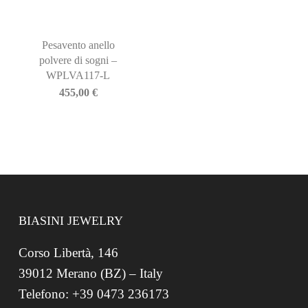
Pesavento anello
polvere di sogni –
WPLVA117-L
455,00
€
BIASINI JEWELRY
Corso Libertà, 146
39012 Merano (BZ) – Italy
Telefono: +39 0473 236173