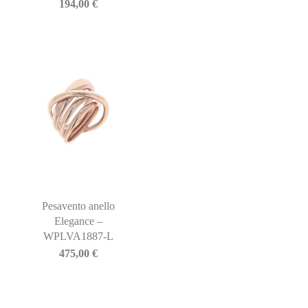
194,00
€
Pesavento anello
Elegance –
WPLVA1887-L
475,00
€