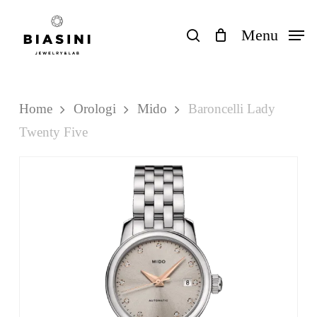
Skip
to
search
Menu
Close
Carrello
Cart
main
content
Home
Orologi
Mido
Baroncelli Lady
Twenty Five