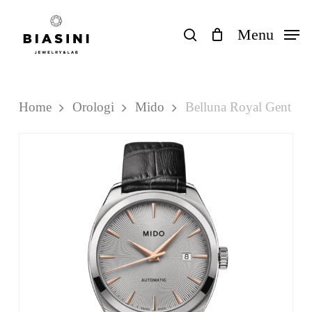
Skip
to
search
Menu
Close
Carrello
Cart
main
content
Home
Orologi
Mido
Belluna Royal Gent