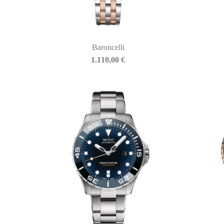
Baroncelli
BIASINI JEWELRY
1.110,00
€
Corso Libertà, 146
39012 Merano (BZ) – Italy
Telefono: +39 0473 236173
info@biasinijewelry.it
P.IVA: IT01508870217
QUICKLINKS
Newsletter
Storia
Contatti