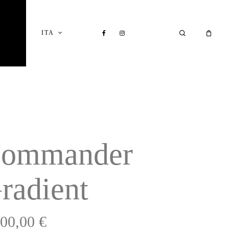
Close
Cart
FACEBOOK
INSTAGRAM
SEARCH
ITA
I
ommander
radient
100,00
€