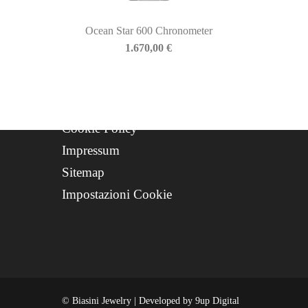
Progetto FSE 2025
Ocean Star 600 Chronometer
WhatsApp Support
1.670,00
€
CREDITS
Privacy Policy
Cookie Policy
Impressum
Sitemap
Impostazioni Cookie
© Biasini Jewelry | Developed by
9up Digital