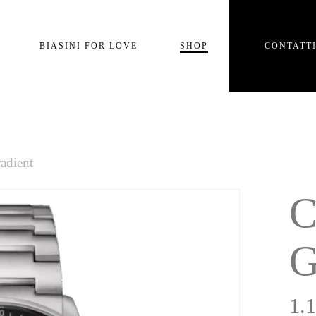
Carrello
BIASINI FOR LOVE
SHOP
CONTATT
e
adient
C
G
1.