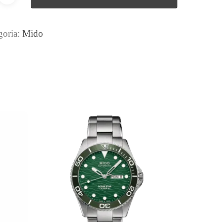
goria:
Mido