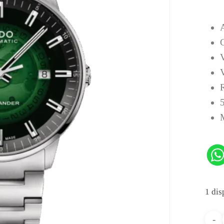
A
V
R
5
1 dis