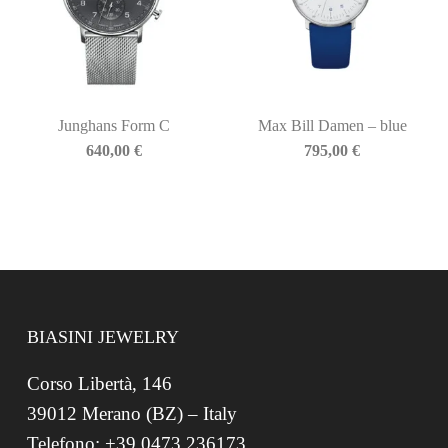
Junghans Form C
Max Bill Damen – blue
640,00
€
795,00
€
BIASINI JEWELRY
Corso Libertà, 146
39012 Merano (BZ) – Italy
Telefono: +39 0473 236173