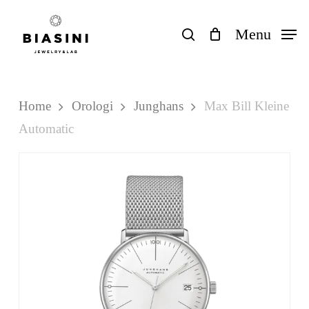
Skip
to
search
Menu
Close
Carrello
Cart
main
content
Home
Orologi
Junghans
Max Bill Kleine
Automatic