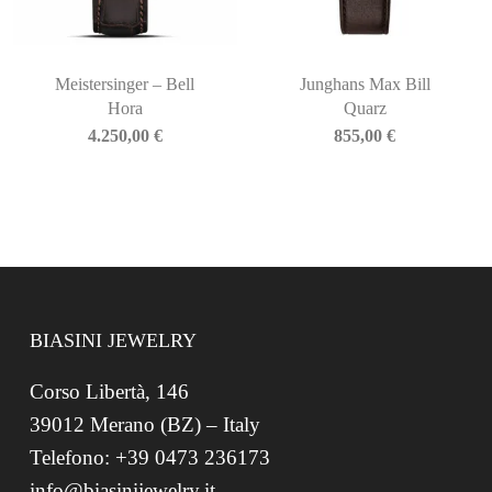
Meistersinger – Bell
Junghans Max Bill
Hora
Quarz
4.250,00
€
855,00
€
BIASINI JEWELRY
Corso Libertà, 146
39012 Merano (BZ) – Italy
Telefono: +39 0473 236173
info@biasinijewelry.it