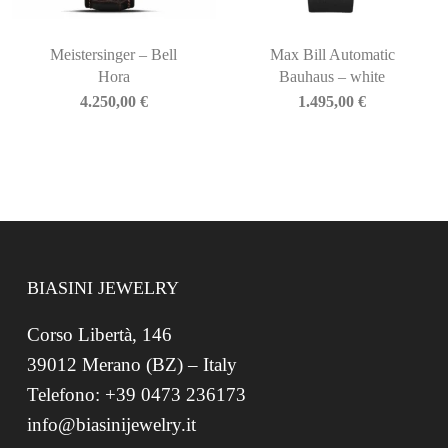
Meistersinger – Bell
Max Bill Automatic
Hora
Bauhaus – white
4.250,00
€
1.495,00
€
BIASINI JEWELRY
Corso Libertà, 146
39012 Merano (BZ) – Italy
Telefono: +39 0473 236173
info@biasinijewelry.it