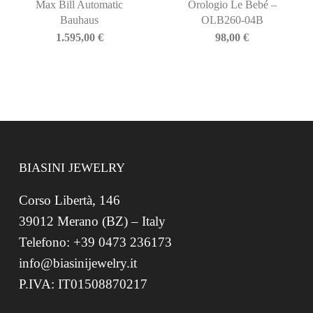
Max Bill Automatic
Orologio Le Bebé –
Bauhaus
OLB260-04B
1.595,00
€
98,00
€
BIASINI JEWELRY
Corso Libertà, 146
39012 Merano (BZ) – Italy
Telefono: +39 0473 236173
info@biasinijewelry.it
P.IVA: IT01508870217