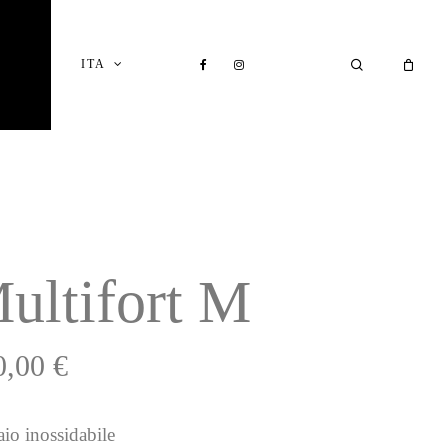
Close
Cart
FACEBOOK
INSTAGRAM
SEARCH
ITA
I
ultifort M
0,00
€
aio inossidabile