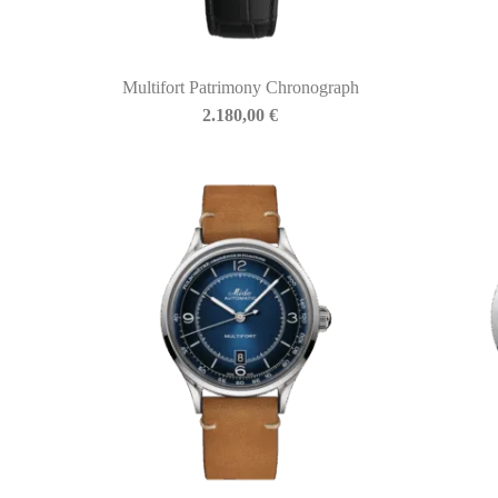
Multifort Patrimony Chronograph
BIASINI JEWELRY
2.180,00
€
Corso Libertà, 146
39012 Merano (BZ) – Italy
Telefono: +39 0473 236173
info@biasinijewelry.it
P.IVA: IT01508870217
QUICKLINKS
Newsletter
Storia
Contatti