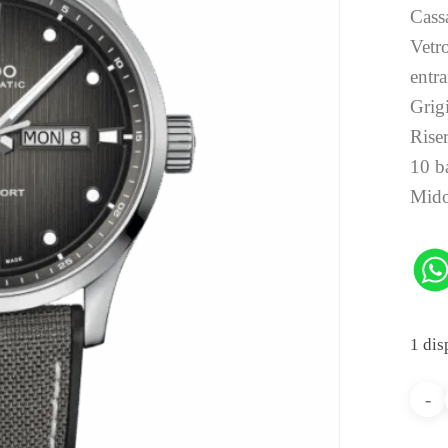
Cass
Vetro
entra
Grig
Riser
10 b
Mido
1 dis