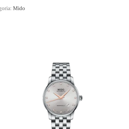
goria:
Mido