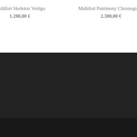
ltifort Skeleton Vertigo
Multifort Patrimony Chronog
1.200,00
€
2.300,00
€