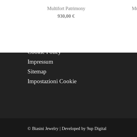
Progetto FSE 2025
Multifort Patrimony
Mu
WhatsApp Support
930,00
€
CREDITS
Privacy Policy
Cookie Policy
Impressum
Sitemap
Impostazioni Cookie
© Biasini Jewelry | Developed by
9up Digital