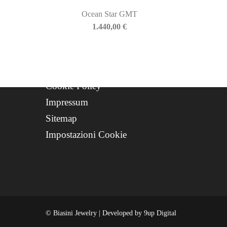
Progetto FSE 2025
Ocean Star GMT
WhatsApp Support
1.440,00
€
CREDITS
Privacy Policy
Cookie Policy
Impressum
Sitemap
Impostazioni Cookie
© Biasini Jewelry | Developed by
9up Digital