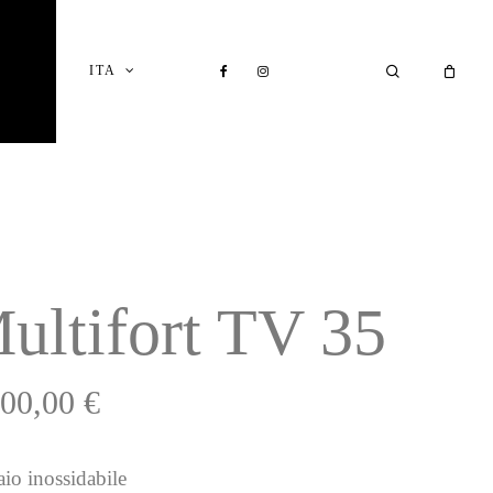
Close
Cart
FACEBOOK
INSTAGRAM
SEARCH
ITA
I
ultifort TV 35
200,00
€
aio inossidabile