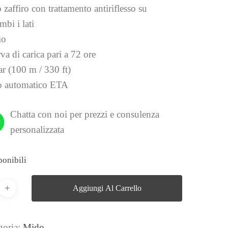
 zaffiro con trattamento antiriflesso su
mbi i lati
io
va di carica pari a 72 ore
ar (100 m / 330 ft)
 automatico ETA
Chatta con noi per prezzi e consulenza
personalizzata
ponibili
Aggiungi Al Carrello
goria:
Mido