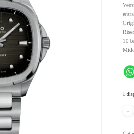
Vetro
entra
Grig
Riser
10 b
Mido
1 dis
Cate