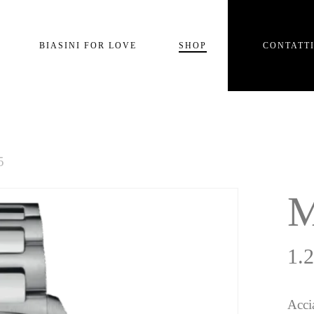
Carrello
BIASINI FOR LOVE
SHOP
CONTATT
e
5
M
1.
Acci