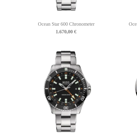
Ocean Star 600 Chronometer
Oce
BIASINI JEWELRY
1.670,00
€
Corso Libertà, 146
39012 Merano (BZ) – Italy
Telefono: +39 0473 236173
info@biasinijewelry.it
P.IVA: IT01508870217
QUICKLINKS
Newsletter
Storia
Contatti