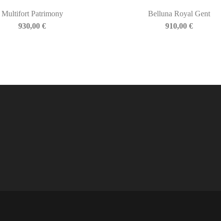
Multifort Patrimony
Belluna Royal Gent
930,00
€
910,00
€