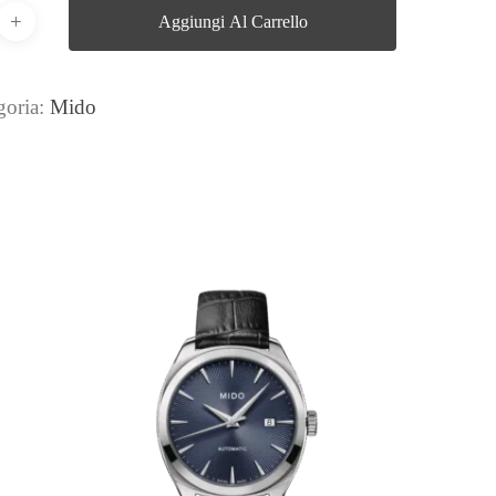
Aggiungi Al Carrello
goria:
Mido