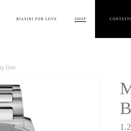
Carrello
BIASINI FOR LOVE
SHOP
CONTATT
e
ig Date
M
B
1.