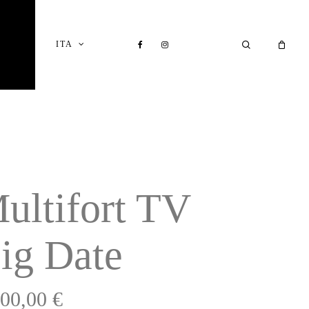
Close
Cart
FACEBOOK
INSTAGRAM
SEARCH
ITA
I
ultifort TV
ig Date
200,00
€