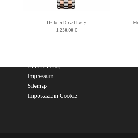
Contatti
Progetto FSE 2025
Belluna Royal Lady
Mu
WhatsApp Support
1.230,00
€
CREDITS
Privacy Policy
Cookie Policy
Impressum
Sitemap
Impostazioni Cookie