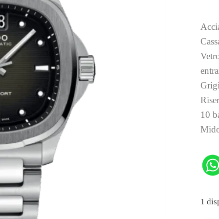
Acci
Cass
Vetro
entra
Grig
Riser
10 b
Mido
1 dis