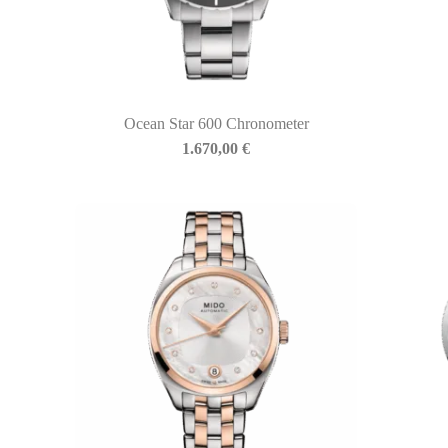
Ocean Star 600 Chronometer
BIASINI JEWELRY
1.670,00
€
Corso Libertà, 146
39012 Merano (BZ) – Italy
Telefono: +39 0473 236173
info@biasinijewelry.it
P.IVA: IT01508870217
QUICKLINKS
Newsletter
Storia