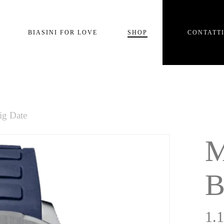
Carrello
BIASINI FOR LOVE
SHOP
CONTATT
e
ig Date
M
B
1.