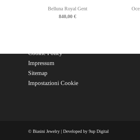
Progetto FSE 2025
Belluna Royal Gent
Oce
WhatsApp Support
840,00
€
CREDITS
Privacy Policy
Cookie Policy
Impressum
Sitemap
Impostazioni Cookie
© Biasini Jewelry | Developed by
9up Digital