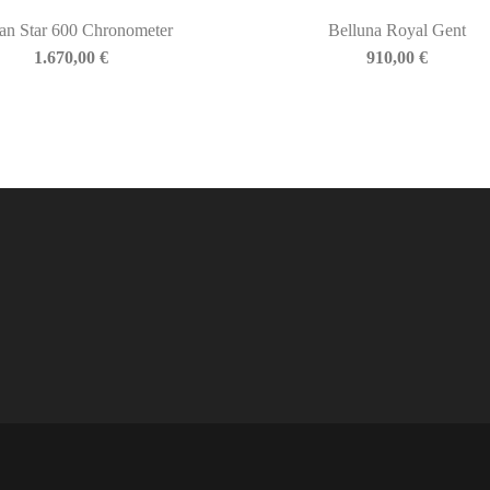
an Star 600 Chronometer
Belluna Royal Gent
1.670,00
€
910,00
€