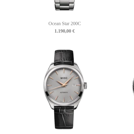
Ocean Star 200C
BIASINI JEWELRY
1.190,00
€
Corso Libertà, 146
39012 Merano (BZ) – Italy
Telefono: +39 0473 236173
info@biasinijewelry.it
P.IVA: IT01508870217
QUICKLINKS
Newsletter
Storia
Contatti