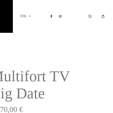
Close
Cart
FACEBOOK
INSTAGRAM
SEARCH
ITA
I
ultifort TV
ig Date
170,00
€