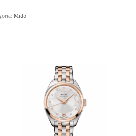
goria:
Mido