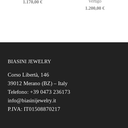
Vertigo
1.170,00
€
1.200,00
€
BIASINI JEWELRY
Corso Libertà, 146
39012 Merano (BZ) – Italy
Telefono: +39 0473 236173
info@biasinijewelry.it
P.IVA: IT01508870217