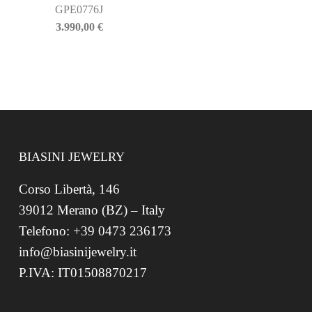
GPE0776J
3.990,00
€
BIASINI JEWELRY
Corso Libertà, 146
39012 Merano (BZ) – Italy
Telefono: +39 0473 236173
info@biasinijewelry.it
P.IVA: IT01508870217