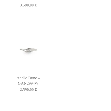
3.590,00
€
Anello Dune –
GAN2994W
2.590,00
€