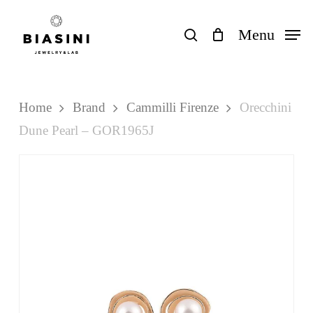
Skip
to
search
Menu
Close
Carrello
Cart
main
content
Home
Brand
Cammilli Firenze
Orecchini
Dune Pearl – GOR1965J