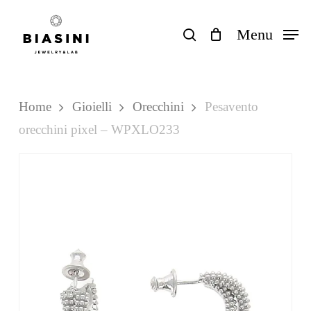
Skip
to
search
Menu
Close
Carrello
Cart
main
content
Home
Gioielli
Orecchini
Pesavento
orecchini pixel – WPXLO233