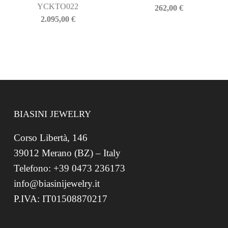
YCKTO022
262,00
€
2.095,00
€
BIASINI JEWELRY
Corso Libertà, 146
39012 Merano (BZ) – Italy
Telefono: +39 0473 236173
info@biasinijewelry.it
P.IVA: IT01508870217