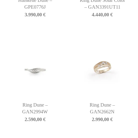
Halskette Dune –
Ring Dune Solar Color
GPE0776J
– GAN3391UT11
3.990,00
€
4.440,00
€
Ring Dune –
Ring Dune –
GAN2994W
GAN2662N
2.590,00
€
2.990,00
€