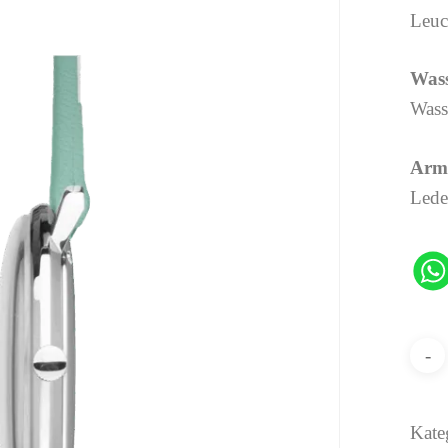
Leuc
Wass
Wass
Arm
Lede
Kate