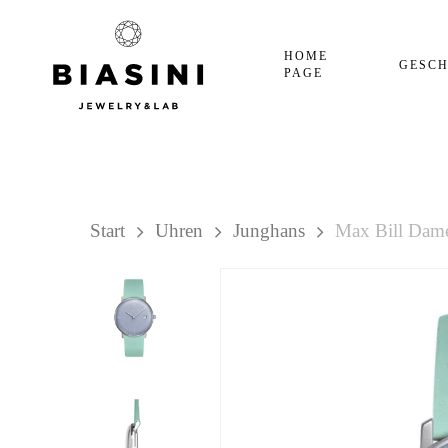
Skip
to
HOME
GESCH
main
PAGE
content
Hit enter to search or ESC to close
Start
Uhren
Junghans
Max Bill Dam