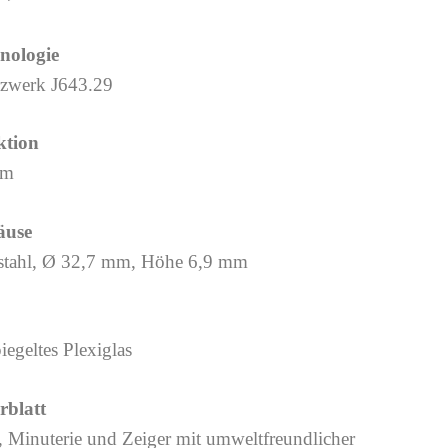
nologie
zwerk J643.29
ktion
um
äuse
stahl, Ø 32,7 mm, Höhe 6,9 mm
iegeltes Plexiglas
erblatt
, Minuterie und Zeiger mit umweltfreundlicher