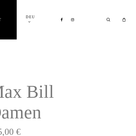
Close
DEU
Cart
FACEBOOK
INSTAGRAM
SEARCH
T
ax Bill
amen
5,00
€