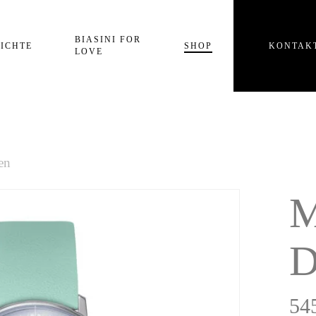
Einkaufswagen
BIASINI FOR
ICHTE
SHOP
KONTAK
LOVE
en
M
D
54