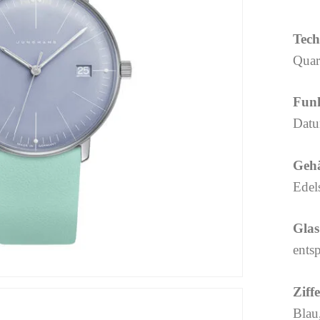
Tech
Quar
Fun
Dat
Geh
Edel
Glas
entsp
Ziff
Blau