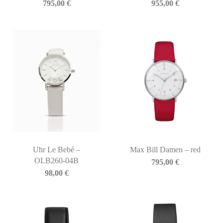
795,00
€
955,00
€
Uhr Le Bebé –
Max Bill Damen – red
OLB260-04B
795,00
€
98,00
€