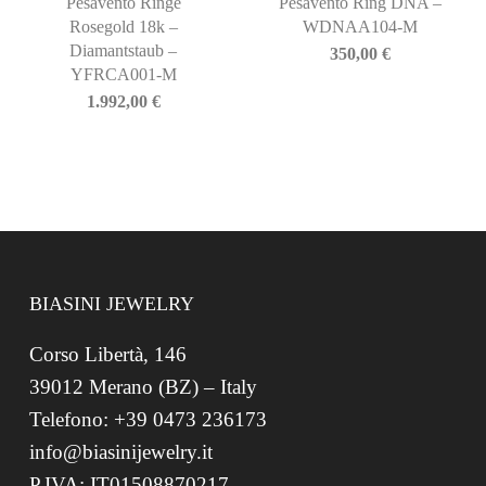
Pesavento Ringe
Pesavento Ring DNA –
Rosegold 18k –
WDNAA104-M
Diamantstaub –
350,00
€
YFRCA001-M
1.992,00
€
BIASINI JEWELRY
Corso Libertà, 146
39012 Merano (BZ) – Italy
Telefono: +39 0473 236173
info@biasinijewelry.it
P.IVA: IT01508870217