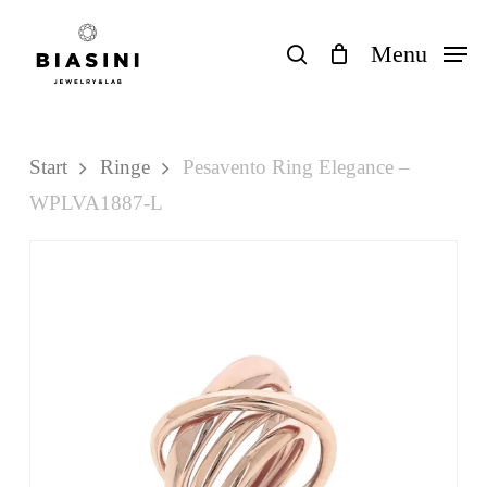
Skip
to
search
Menu
Close
Einkaufswagen
Cart
main
content
Start
Ringe
Pesavento Ring Elegance –
WPLVA1887-L