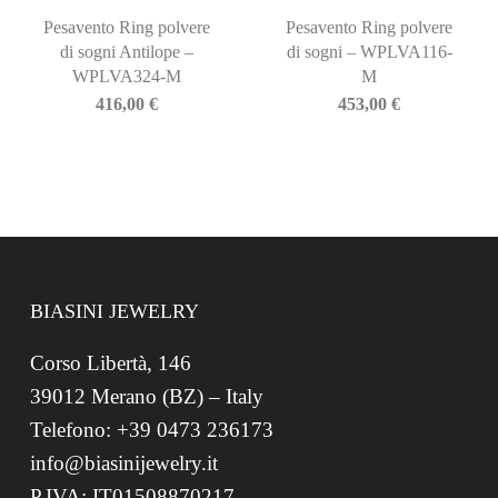
Pesavento Ring polvere
Pesavento Ring polvere
di sogni Antilope –
di sogni – WPLVA116-
WPLVA324-M
M
416,00
€
453,00
€
BIASINI JEWELRY
Corso Libertà, 146
39012 Merano (BZ) – Italy
Telefono: +39 0473 236173
info@biasinijewelry.it
P.IVA: IT01508870217