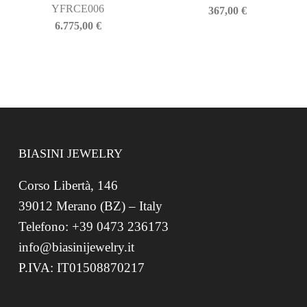
YFRCE006
367,00
€
6.775,00
€
BIASINI JEWELRY
Corso Libertà, 146
39012 Merano (BZ) – Italy
Telefono: +39 0473 236173
info@biasinijewelry.it
P.IVA: IT01508870217