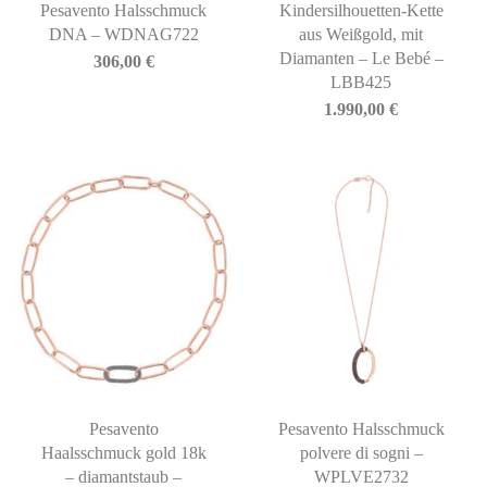
Pesavento Halsschmuck
Kindersilhouetten-Kette
DNA – WDNAG722
aus Weißgold, mit
Diamanten – Le Bebé –
306,00
€
LBB425
1.990,00
€
Pesavento
Pesavento Halsschmuck
Haalsschmuck gold 18k
polvere di sogni –
– diamantstaub –
WPLVE2732