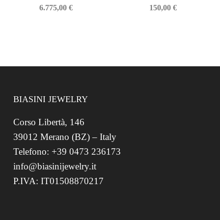
6.775,00
€
150,00
€
BIASINI JEWELRY
Corso Libertà, 146
39012 Merano (BZ) – Italy
Telefono: +39 0473 236173
info@biasinijewelry.it
P.IVA: IT01508870217