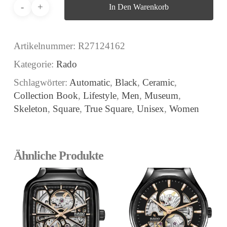
In Den Warenkorb
Artikelnummer:
R27124162
Kategorie:
Rado
Schlagwörter:
Automatic
,
Black
,
Ceramic
,
Collection Book
,
Lifestyle
,
Men
,
Museum
,
Skeleton
,
Square
,
True Square
,
Unisex
,
Women
Ähnliche Produkte