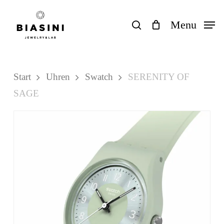
Skip
to
search
Menu
Close
Einkaufswagen
Cart
main
content
Start
Uhren
Swatch
SERENITY OF
SAGE