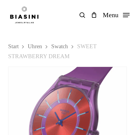
Skip
to
search
Menu
Close
Einkaufswagen
Cart
main
content
Start
Uhren
Swatch
SWEET
STRAWBERRY DREAM