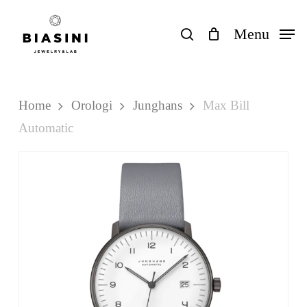
Skip
to
search
Menu
Close
Carrello
Cart
main
content
Home
Orologi
Junghans
Max Bill
Automatic