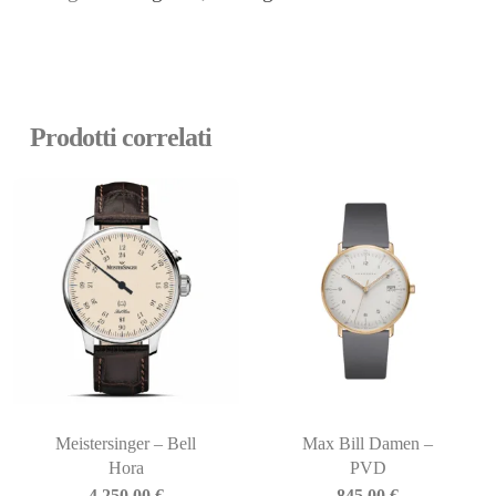
Prodotti correlati
Meistersinger – Bell
Max Bill Damen –
Hora
PVD
4.250,00
€
845,00
€