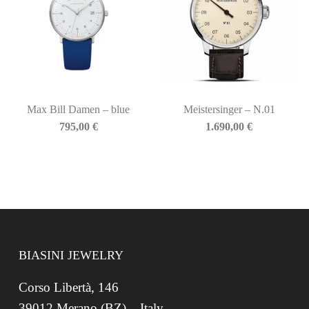
Max Bill Damen – blue
Meistersinger – N.01
795,00
€
1.690,00
€
BIASINI JEWELRY
Corso Libertà, 146
39012 Merano (BZ) – Italy