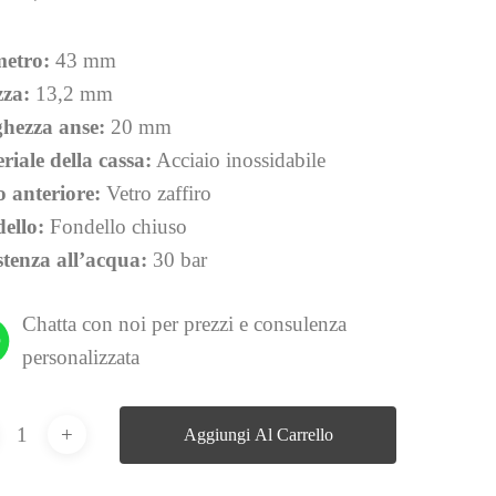
etro:
43 mm
zza:
13,2 mm
hezza anse:
20 mm
riale della cassa:
Acciaio inossidabile
o anteriore:
Vetro zaffiro
ello:
Fondello chiuso
stenza
all’acqua:
30 bar
Chatta con noi per prezzi e consulenza
personalizzata
Aggiungi Al Carrello