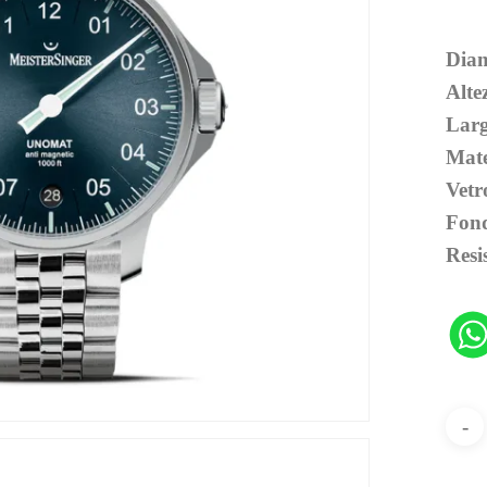
Diam
Alte
Larg
Mate
Vetr
Fond
Resi