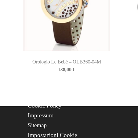
QUICKLINKS
Newsletter
Storia
Contatti
Progetto FSE 2025
Orologio Le Bebé – OLB360-04M
WhatsApp Support
138,00
€
CREDITS
Privacy Policy
Cookie Policy
Impressum
Sitemap
Impostazioni Cookie