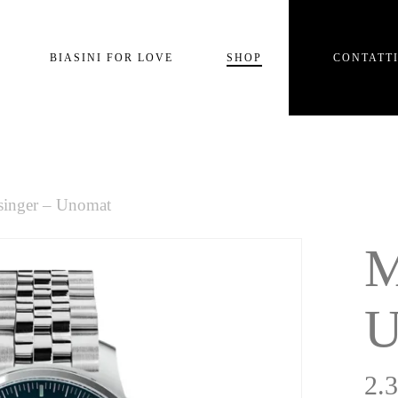
Carrello
BIASINI FOR LOVE
SHOP
CONTATT
e
singer – Unomat
M
U
2.