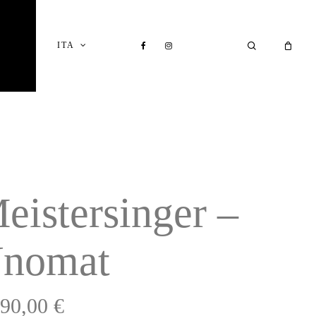
Close
Cart
FACEBOOK
INSTAGRAM
SEARCH
ITA
I
eistersinger –
nomat
390,00
€