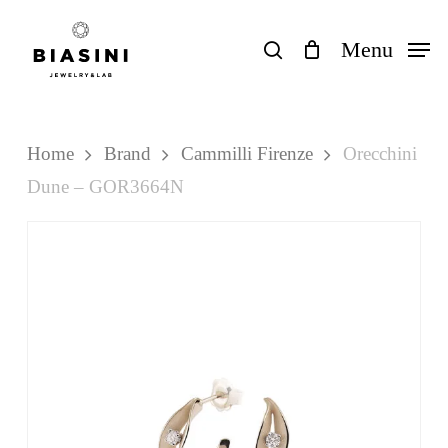
Skip
to
search
Menu
Close
Carrello
Cart
main
content
Home
Brand
Cammilli Firenze
Orecchini
Dune – GOR3664N