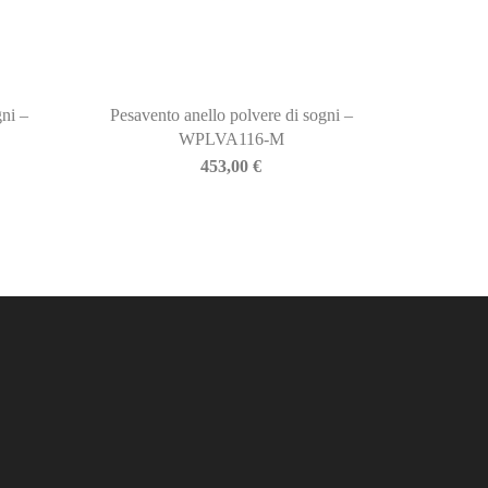
gni –
Pesavento anello polvere di sogni –
WPLVA116-M
453,00
€