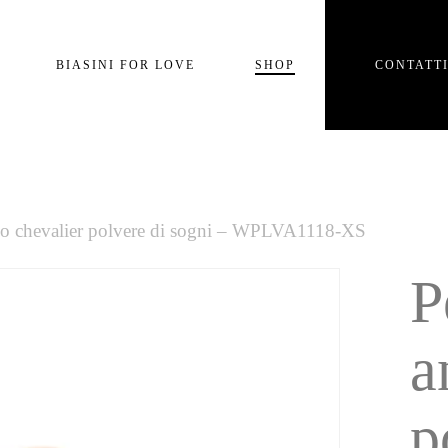
Carrello
BIASINI FOR LOVE
SHOP
CONTATT
e
lo chevalier polvere di sogni – WPLVA1118-XS
P
a
p