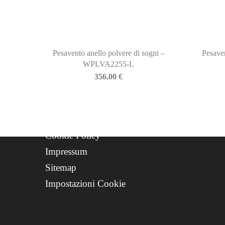
Newsletter
Storia
Contatti
Progetto FSE 2025
Pesavento anello polvere di sogni –
Pesaven
WPLVA2255-L
WhatsApp Support
356,00
€
CREDITS
Privacy Policy
Cookie Policy
Impressum
Sitemap
Impostazioni Cookie