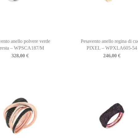
vento anello polvere verde
Pesavento anello regina di cu
oresta – WPSCA187/M
PIXEL – WPXLA605-54
328,00
€
246,00
€