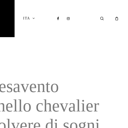
Close
Cart
FACEBOOK
INSTAGRAM
SEARCH
ITA
I
esavento
nello chevalier
olvere di sogni