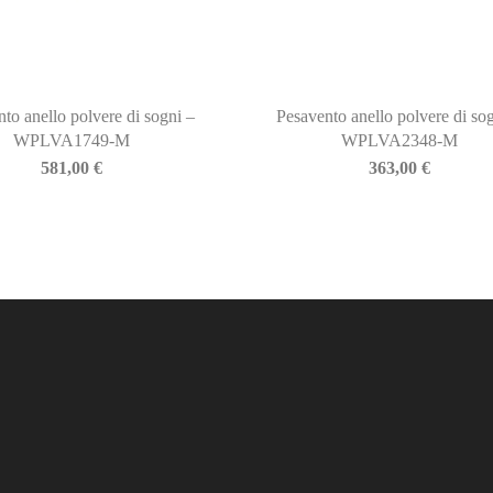
to anello polvere di sogni –
Pesavento anello polvere di so
WPLVA1749-M
WPLVA2348-M
581,00
€
363,00
€