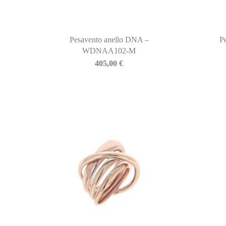
Pesavento anello DNA –
P
WDNAA102-M
405,00
€
BIASINI JEWELRY
Corso Libertà, 146
39012 Merano (BZ) – Italy
Telefono: +39 0473 236173
info@biasinijewelry.it
P.IVA: IT01508870217
QUICKLINKS
Newsletter