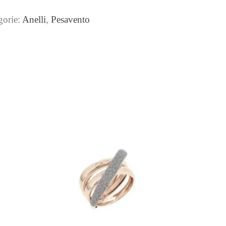
gorie:
Anelli
,
Pesavento