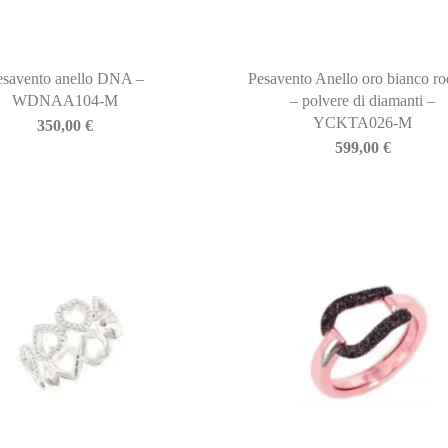
esavento anello DNA –
Pesavento Anello oro bianco ro
WDNAA104-M
– polvere di diamanti –
YCKTA026-M
350,00
€
599,00
€