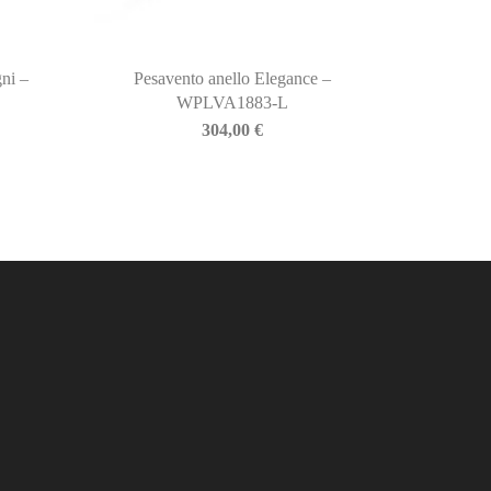
gni –
Pesavento anello Elegance –
WPLVA1883-L
304,00
€