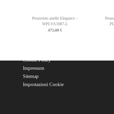
Storia
Contatti
Progetto FSE 2025
Pesavento anello Elegance –
Pesav
WPLVA1887-L
P
WhatsApp Support
475,00
€
CREDITS
Privacy Policy
Cookie Policy
Impressum
Sitemap
Impostazioni Cookie