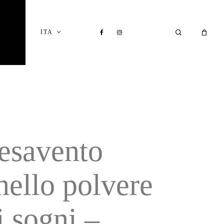
Close
Cart
FACEBOOK
INSTAGRAM
SEARCH
ITA
I
esavento
nello polvere
i sogni –