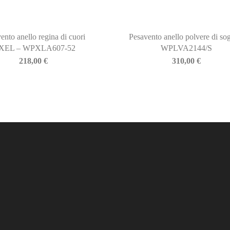
ento anello regina di cuori
Pesavento anello polvere di so
IXEL – WPXLA607-52
WPLVA2144/S
218,00
€
310,00
€