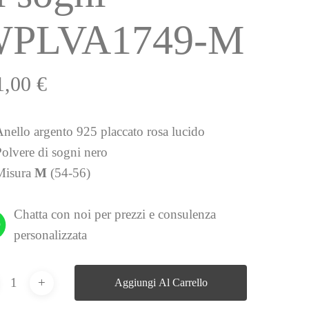
PLVA1749-M
1,00
€
Anello argento 925 placcato rosa lucido
Polvere di sogni nero
Misura
M
(54-56)
Chatta con noi per prezzi e consulenza
personalizzata
Aggiungi Al Carrello