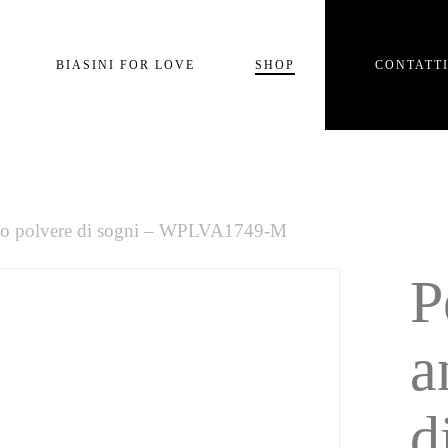
Carrello
BIASINI FOR LOVE
SHOP
CONTATT
e
llo polvere di sogni – WPLVA1749-M
P
a
d