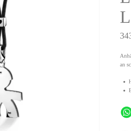
L
34
Anhä
an s