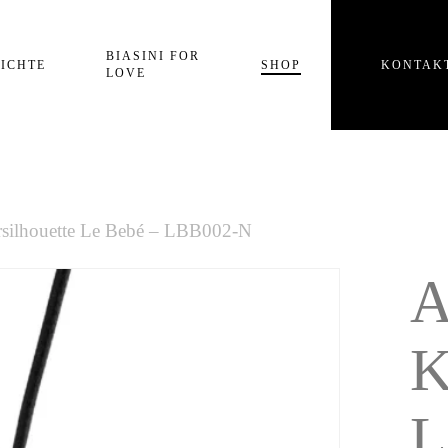
Einkaufswagen
BIASINI FOR
ICHTE
SHOP
KONTAK
LOVE
rsilhouette Le Bebé – LBB002-N
A
K
L