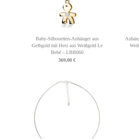
Baby-Silhouetten-Anhänger aus
Anhäng
Gelbgold mit Herz aus Weißgold Le
Wei
Bebé – LBB060
369,00
€
BIASINI JEWELRY
Corso Libertà, 146
39012 Merano (BZ) – Italy
Telefono: +39 0473 236173
info@biasinijewelry.it
P.IVA: IT01508870217