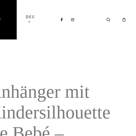
Close
DEU
Cart
FACEBOOK
INSTAGRAM
SEARCH
T
nhänger mit
indersilhouette
e Bebé –