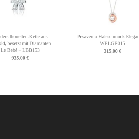
dersilhouetten-Kette aus
Pesavento Halsschmuck Elegan
ld, besetzt mit Diamanten –
WELGE015
Le Bebé – LBB153
315,00
€
935,00
€