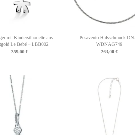
er mit Kindersilhouette aus
Pesavento Halsschmuck DN
ßgold Le Bebé – LBB002
WDNAG749
359,00
€
263,00
€