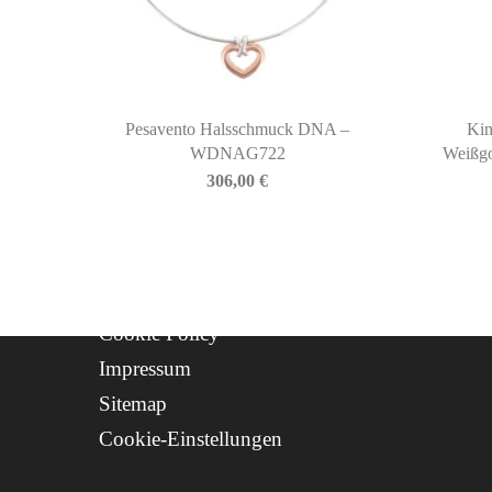
QUICKLINKS
Newsletter
Geschichte
Kontakt
Pesavento Halsschmuck DNA –
Kin
Progetto FSE 2025
WDNAG722
Weißgo
306,00
€
WhatsApp Support
CREDITS
Privacy Policy
Cookie Policy
Impressum
Sitemap
Cookie-Einstellungen