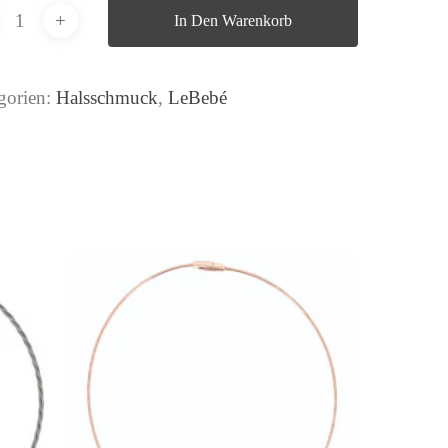
In Den Warenkorb
gorien:
Halsschmuck
,
LeBebé