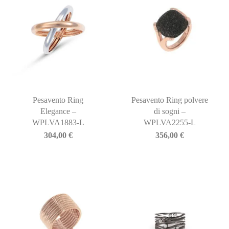
Pesavento Ring
Pesavento Ring polvere
Elegance –
di sogni –
WPLVA1883-L
WPLVA2255-L
304,00
€
356,00
€