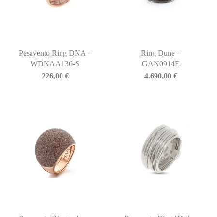
Pesavento Ring DNA –
Ring Dune –
WDNAA136-S
GAN0914E
226,00
€
4.690,00
€