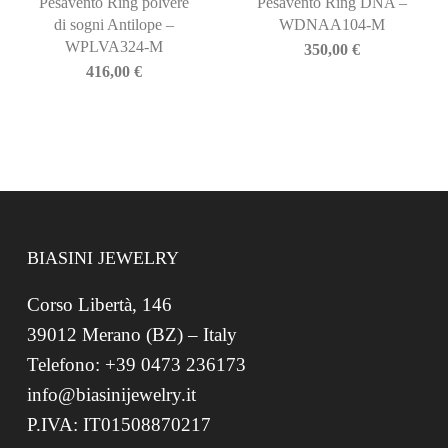
Pesavento Ring polvere
Pesavento Ring DNA –
di sogni Antilope –
WDNAA104-M
WPLVA324-M
350,00
€
416,00
€
BIASINI JEWELRY
Corso Libertà, 146
39012 Merano (BZ) – Italy
Telefono: +39 0473 236173
info@biasinijewelry.it
P.IVA: IT01508870217