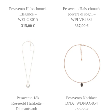
Pesavento Halsschmuck
Pesavento Halsschmuck
Elegance –
polvere di sogni –
WELGE015
WPLVE2732
315,00
€
367,00
€
Pesavento 18k
Pesavento Necklace
Roségold Halskette –
DNA- WDNAG854
Diamantstaub –
250,00
€