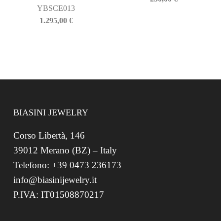
YBSCE013
1.295,00
€
BIASINI JEWELRY
Corso Libertà, 146
39012 Merano (BZ) – Italy
Telefono: +39 0473 236173
info@biasinijewelry.it
P.IVA: IT01508870217