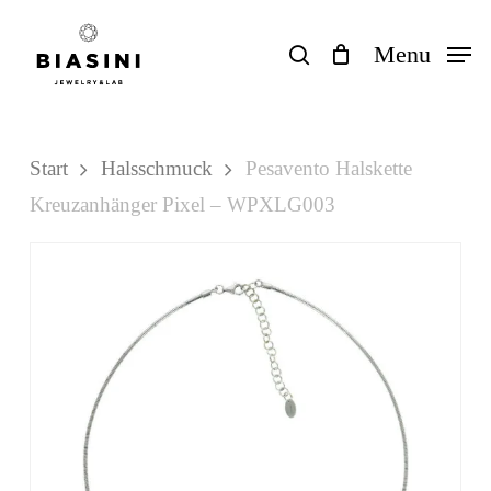
Skip
to
search
Menu
Close
Einkaufswagen
Cart
main
content
Start
Halsschmuck
Pesavento Halskette
Kreuzanhänger Pixel – WPXLG003