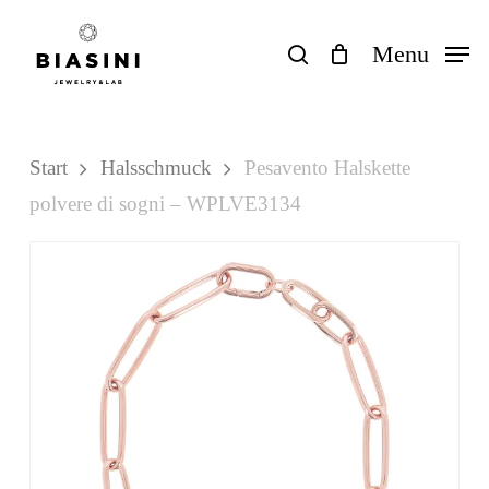
Skip
to
search
Menu
Close
Einkaufswagen
Cart
main
content
Start
Halsschmuck
Pesavento Halskette
polvere di sogni – WPLVE3134