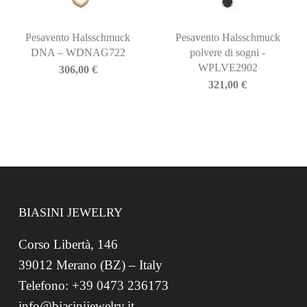
Pesavento Halsschmuck
Pesavento Halsschmuck
DNA – WDNAG722
polvere di sogni -
WPLVE2902
306,00
€
321,00
€
BIASINI JEWELRY
Corso Libertà, 146
39012 Merano (BZ) – Italy
Telefono: +39 0473 236173
info@biasinijewelry.it