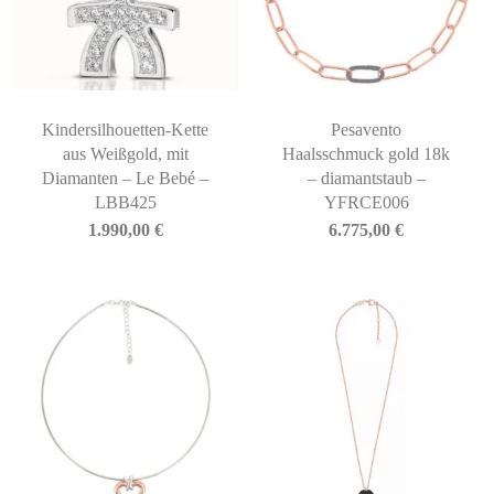
Kindersilhouetten-Kette
Pesavento
aus Weißgold, mit
Haalsschmuck gold 18k
Diamanten – Le Bebé –
– diamantstaub –
LBB425
YFRCE006
1.990,00
€
6.775,00
€