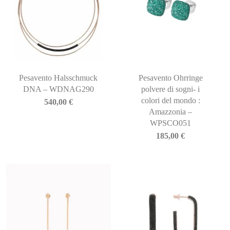
Pesavento Halsschmuck
Pesavento Ohrringe
DNA – WDNAG290
polvere di sogni- i
colori del mondo :
540,00
€
Amazzonia –
WPSCO051
185,00
€