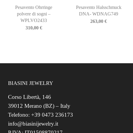
Pesavento Ohrringe
Pesavento Halsschmuck
polvere di sogni –
DNA- WDNAG749
WPLVO2433
263,00
€
310,00
€
BIASINI JEWELRY
Corso Libertà, 146
39012 Merano (BZ) – Italy
Telefono: +39 0473 236173
info@biasinijewelry.it
P.IVA: IT01508870217