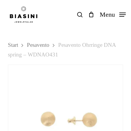
Skip
to
search
Menu
Close
Einkaufswagen
Cart
main
content
Start
Pesavento
Pesavento Ohrringe DNA
spring – WDNAO431