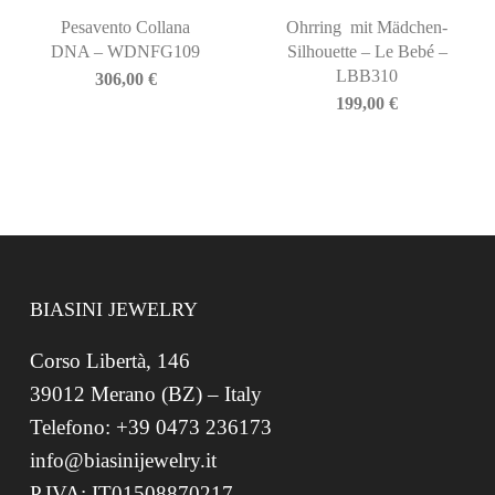
Pesavento Collana
Ohrring mit Mädchen-
DNA – WDNFG109
Silhouette – Le Bebé –
LBB310
306,00
€
199,00
€
BIASINI JEWELRY
Corso Libertà, 146
39012 Merano (BZ) – Italy
Telefono: +39 0473 236173
info@biasinijewelry.it
P.IVA: IT01508870217