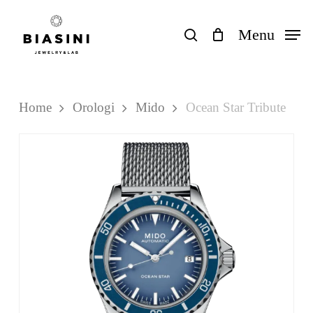
Skip
to
search
Menu
Close
Carrello
Cart
main
content
Home
Orologi
Mido
Ocean Star Tribute