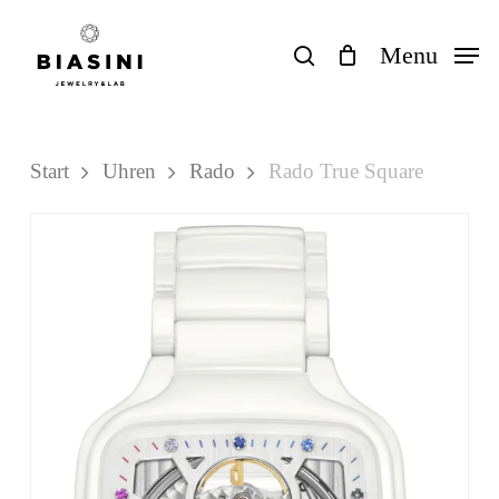
Skip
to
search
Menu
Close
Einkaufswagen
Cart
main
content
Start
Uhren
Rado
Rado True Square