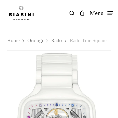
Skip
to
search
Menu
Close
Carrello
Cart
main
content
Home
Orologi
Rado
Rado True Square